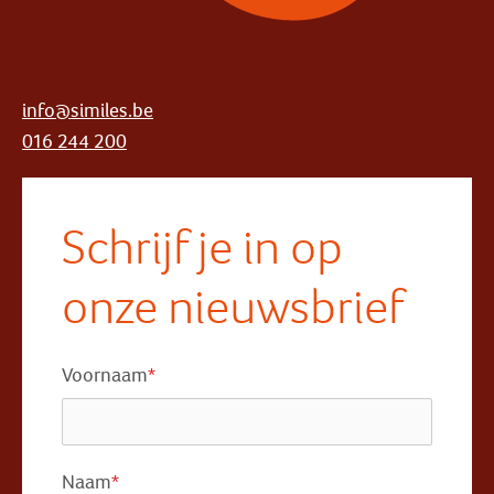
info@similes.be
016 244 200
Schrijf je in op
onze nieuwsbrief
Voornaam
*
Naam
*