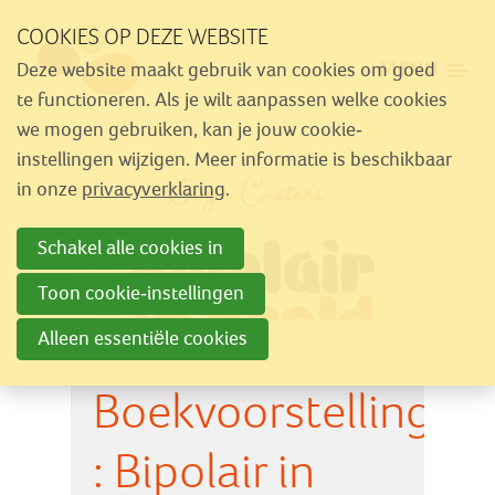
Sla
COOKIES OP DEZE WEBSITE
links
MENU
Deze website maakt gebruik van cookies om goed
over
Aanbod
te functioneren. Als je wilt aanpassen welke cookies
Spring
we mogen gebruiken, kan je jouw cookie-
Nieuws
naar
instellingen wijzigen. Meer informatie is beschikbaar
Activiteiten
navigatie
in onze
privacyverklaring
.
Spring
Over Similes
Schakel alle cookies in
naar
Contact
hoofdinhoud
Toon cookie-instellingen
Alleen essentiële cookies
Lid worden
Boekvoorstelling
Vrijwilliger worden
Steun Similes
: Bipolair in