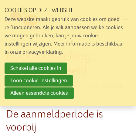
Sla
COOKIES OP DEZE WEBSITE
links
MENU
Deze website maakt gebruik van cookies om goed
over
Aanbod
te functioneren. Als je wilt aanpassen welke cookies
Spring
we mogen gebruiken, kan je jouw cookie-
Nieuws
naar
instellingen wijzigen. Meer informatie is beschikbaar
Activiteiten
Boekvoorstelling :
navigatie
in onze
privacyverklaring
.
Spring
Over Similes
Bipolair in beeld
Schakel alle cookies in
naar
Contact
hoofdinhoud
Toon cookie-instellingen
vrijdag 19 juni 2026 van 19:30 uur tot 21:30 uur
bij
Alleen essentiële cookies
Sportcafé Den Boemel
Lid worden
Vrijwilliger worden
De aanmeldperiode is
Steun Similes
voorbij