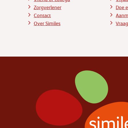
Zorgverlener
Doe e
Contact
Aanme
Over Similes
Vraag