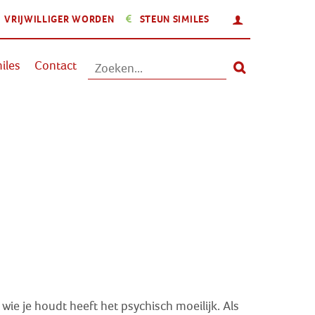
INLOGGEN
VRIJWILLIGER WORDEN
STEUN SIMILES
Aanbod
iles
Contact
Nieuws
Activiteiten
Over Similes
Contact
Lid worden
Vrijwilliger worden
Steun Similes
wie je houdt heeft het psychisch moeilijk. Als