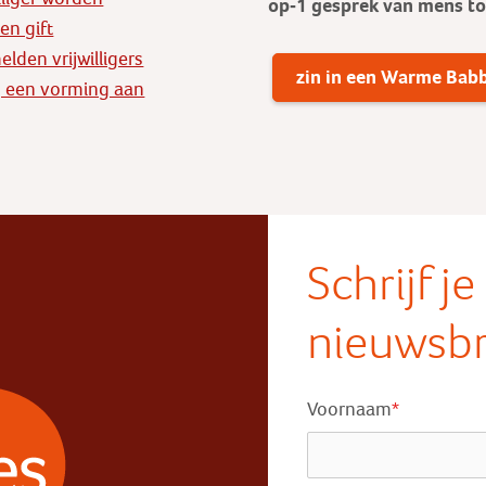
op-1 gesprek
van mens t
en gift
lden vrijwilligers
zin in een Warme Bab
 een vorming aan
Schrijf j
nieuwsbr
Voornaam
*