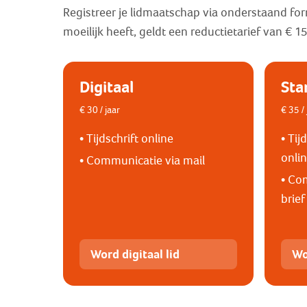
Registreer je lidmaatschap via onderstaand formu
moeilijk heeft, geldt een reductietarief van € 15
Digitaal
Sta
€ 30 / jaar
€ 35 / 
• Tijdschrift online
• Tij
onli
• Communicatie via mail
• Co
brief
Word digitaal lid
Wo