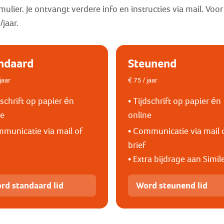
lier. Je ontvangt verdere info en instructies via mail. Voor 
/jaar.
ndaard
Steunend
jaar
€ 75 / jaar
dschrift op papier én
• Tijdschrift op papier én
ne
online
mmunicatie via mail of
• Communicatie via mail 
brief
• Extra bijdrage aan Simil
rd standaard lid
Word steunend lid