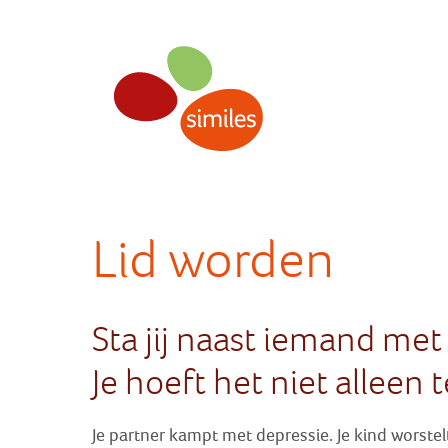
Sla
links
over
Spring
naar
navigatie
Spring
naar
Lid worden
hoofdinhoud
Sta jij naast iemand me
Je hoeft het niet alleen 
Je partner kampt met depressie. Je kind worstel