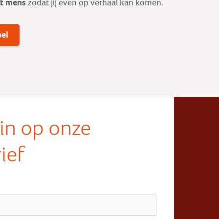
ot mens
zodat jij even op verhaal kan komen.
bel
e in op onze
ief