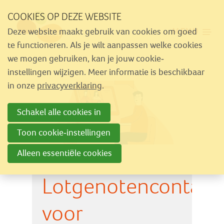
Sla
COOKIES OP DEZE WEBSITE
links
MENU
Deze website maakt gebruik van cookies om goed
over
Aanbod
te functioneren. Als je wilt aanpassen welke cookies
Spring
we mogen gebruiken, kan je jouw cookie-
Nieuws
naar
instellingen wijzigen. Meer informatie is beschikbaar
Activiteiten
navigatie
in onze
privacyverklaring
.
Spring
Over Similes
Schakel alle cookies in
naar
Contact
hoofdinhoud
Toon cookie-instellingen
Alleen essentiële cookies
Lid worden
Lotgenotencontact
Vrijwilliger worden
Steun Similes
voor