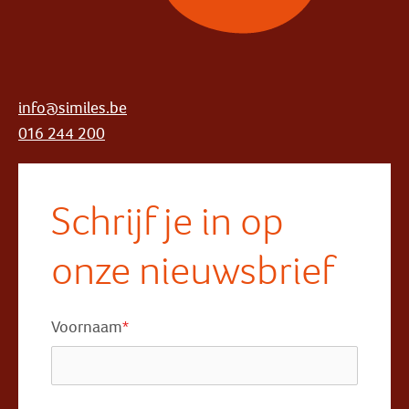
info@similes.be
016 244 200
Schrijf je in op
onze nieuwsbrief
Voornaam
*