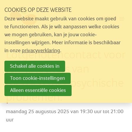
Sla
COOKIES OP DEZE WEBSITE
links
MENU
Deze website maakt gebruik van cookies om goed
over
Aanbod
te functioneren. Als je wilt aanpassen welke cookies
Spring
we mogen gebruiken, kan je jouw cookie-
Nieuws
naar
instellingen wijzigen. Meer informatie is beschikbaar
Activiteiten
Lotgenotencontact voor
navigatie
in onze
privacyverklaring
.
Spring
Over Similes
(ex-)partners van
Schakel alle cookies in
naar
Contact
hoofdinhoud
Toon cookie-instellingen
mensen met psychische
Alleen essentiële cookies
problemen.
Lid worden
Vrijwilliger worden
maandag 25 augustus 2025 van 19:30 uur tot 21:00
Steun Similes
uur