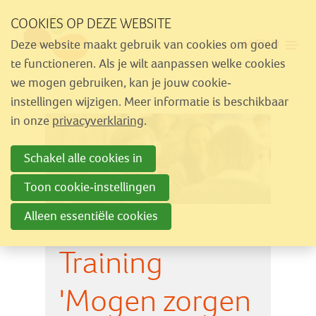
Sla
COOKIES OP DEZE WEBSITE
links
MENU
Deze website maakt gebruik van cookies om goed
over
Aanbod
te functioneren. Als je wilt aanpassen welke cookies
Spring
we mogen gebruiken, kan je jouw cookie-
Nieuws
naar
instellingen wijzigen. Meer informatie is beschikbaar
Activiteiten
navigatie
in onze
privacyverklaring
.
Spring
Over Similes
Schakel alle cookies in
naar
Contact
hoofdinhoud
Toon cookie-instellingen
Alleen essentiële cookies
Lid worden
Training
Vrijwilliger worden
Steun Similes
'Mogen zorgen