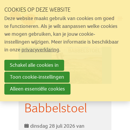
Sla
COOKIES OP DEZE WEBSITE
links
MENU
Deze website maakt gebruik van cookies om goed
over
Aanbod
te functioneren. Als je wilt aanpassen welke cookies
Spring
we mogen gebruiken, kan je jouw cookie-
Nieuws
naar
instellingen wijzigen. Meer informatie is beschikbaar
Activiteiten
navigatie
in onze
privacyverklaring
.
Spring
Over Similes
Schakel alle cookies in
naar
Contact
hoofdinhoud
Toon cookie-instellingen
Alleen essentiële cookies
Lid worden
Babbelstoel
Vrijwilliger worden
Steun Similes
dinsdag 28 juli 2026 van