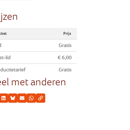
ijzen
cket
Prijs
d
Gratis
et-lid
€ 6,00
ductietarief
Gratis
el met anderen
cebook
LinkedIn
Bluesky
E-mail
Whatsapp
Kopieer link