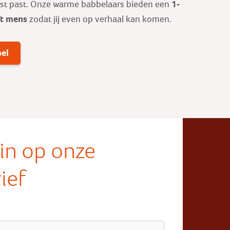
1-
est past. Onze warme babbelaars bieden een
ot mens
zodat jij even op verhaal kan komen.
bel
e in op onze
ief