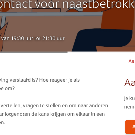
ntact voor naastbetrokk
van 19:30 uur tot 21:30 uur
Aa
A
ng verslaafd is? Hoe reageer je als
ee om?
Je k
te vertellen, vragen te stellen en om naar anderen
nem
ar lotgenoten de kans krijgen om elkaar in een
en.