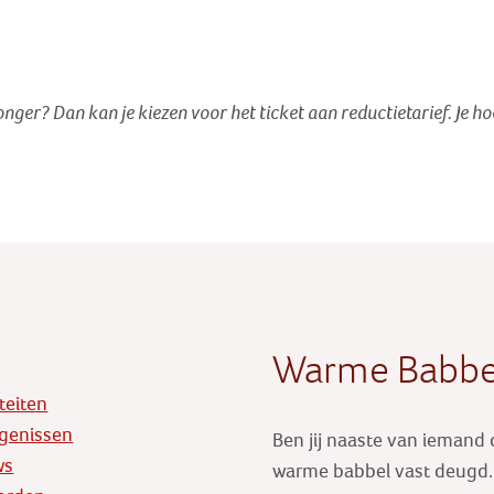
jonger? Dan kan je kiezen voor het ticket aan reductietarief
. Je h
Warme Babbe
iteiten
genissen
Ben jij naaste van iemand
ws
warme babbel vast deugd. E