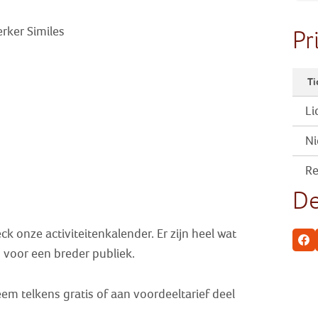
rker Similes
Pr
Ti
Li
Ni
Re
De
k onze activiteitenkalender. Er zijn heel wat
Fa
jn voor een breder publiek.
em telkens gratis of aan voordeeltarief deel