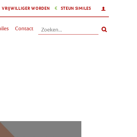
INLOGGEN
VRIJWILLIGER WORDEN
STEUN SIMILES
Aanbod
iles
Contact
Nieuws
Activiteiten
Over Similes
Contact
Lid worden
Vrijwilliger worden
Steun Similes