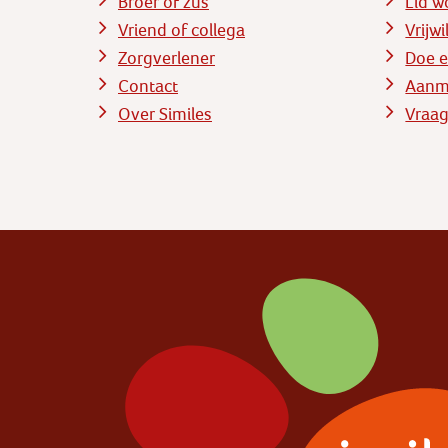
Broer of zus
Lid w
Vriend of collega
Vrijw
Zorgverlener
Doe e
Contact
Aanme
Over Similes
Vraag