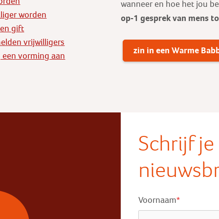
orden
wanneer en hoe het jou b
illiger worden
op-1 gesprek
van mens t
en gift
lden vrijwilligers
zin in een Warme Bab
 een vorming aan
Schrijf j
nieuwsbr
Voornaam
*