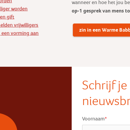
orden
wanneer en hoe het jou b
illiger worden
op-1 gesprek
van mens t
en gift
lden vrijwilligers
zin in een Warme Bab
 een vorming aan
Schrijf j
nieuwsbr
Voornaam
*