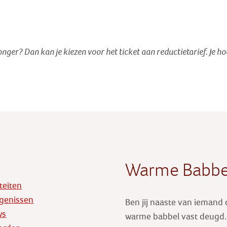
jonger? Dan kan je kiezen voor het ticket aan reductietarief
. Je h
Warme Babbe
iteiten
genissen
Ben jij naaste van iemand
ws
warme babbel vast deugd. E