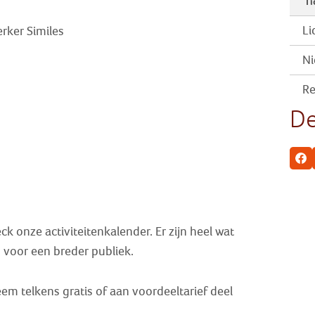
Ti
Li
rker Similes
Ni
Re
De
Fa
k onze activiteitenkalender. Er zijn heel wat
jn voor een breder publiek.
em telkens gratis of aan voordeeltarief deel