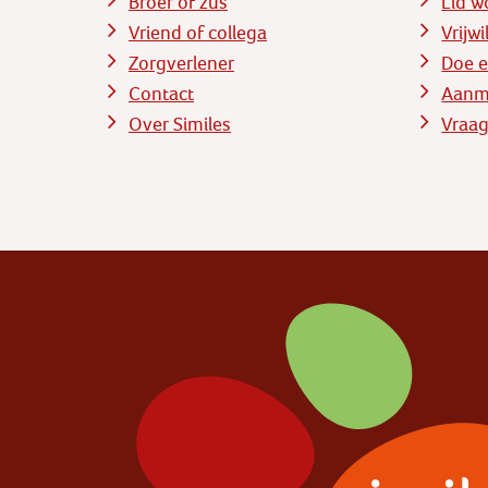
Broer of zus
Lid w
Vriend of collega
Vrijw
Zorgverlener
Doe e
Contact
Aanme
Over Similes
Vraag