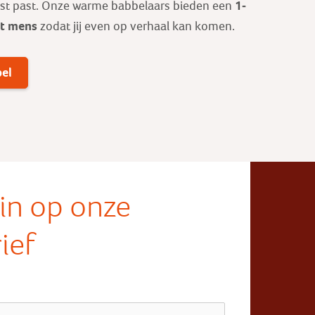
1-
est past. Onze warme babbelaars bieden een
ot mens
zodat jij even op verhaal kan komen.
bel
e in op onze
ief