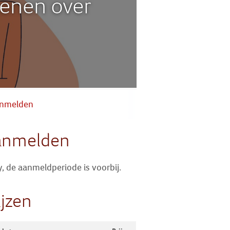
enen over
Zoek
Inloggen
nmelden
anmelden
y, de aanmeldperiode is voorbij.
ijzen