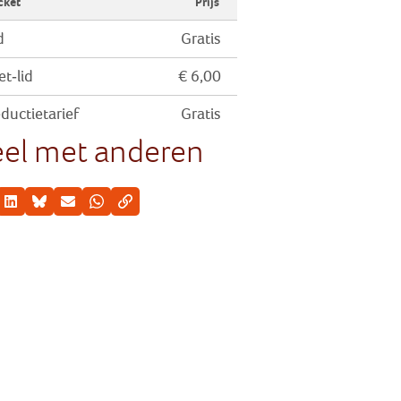
cket
Prijs
d
Gratis
et-lid
€ 6,00
ductietarief
Gratis
el met anderen
cebook
LinkedIn
Bluesky
E-mail
Whatsapp
Kopieer link