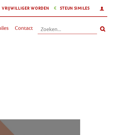
INLOGGEN
VRIJWILLIGER WORDEN
STEUN SIMILES
Aanbod
iles
Contact
Nieuws
Activiteiten
Over Similes
Contact
Lid worden
Vrijwilliger worden
Steun Similes