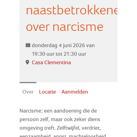
Zoek
naastbetrokkenen
over narcisme
Inloggen
donderdag 4 juni 2026 van
19:30 uur tot 21:30 uur
Casa Clementina
Over
Locatie
Aanmelden
Narcisme; een aandoening die de
persoon zelf, maar ook zeker diens
omgeving treft. Zelftwijfel, verdriet,
eenzaamheid, angst, machteloosheid, …