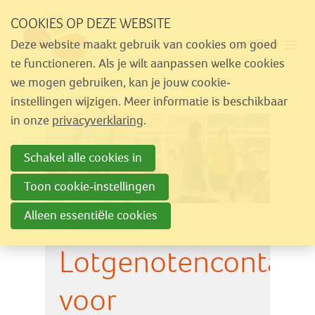
Sla
COOKIES OP DEZE WEBSITE
links
MENU
Deze website maakt gebruik van cookies om goed
over
Aanbod
te functioneren. Als je wilt aanpassen welke cookies
Spring
we mogen gebruiken, kan je jouw cookie-
Nieuws
naar
instellingen wijzigen. Meer informatie is beschikbaar
Activiteiten
navigatie
in onze
privacyverklaring
.
Spring
Over Similes
Schakel alle cookies in
naar
Contact
hoofdinhoud
Toon cookie-instellingen
Alleen essentiële cookies
Lid worden
Lotgenotencontact
Vrijwilliger worden
Steun Similes
voor