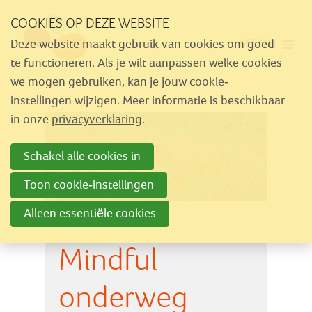
Sla
COOKIES OP DEZE WEBSITE
links
MENU
Deze website maakt gebruik van cookies om goed
over
Aanbod
te functioneren. Als je wilt aanpassen welke cookies
Spring
we mogen gebruiken, kan je jouw cookie-
Nieuws
naar
instellingen wijzigen. Meer informatie is beschikbaar
Activiteiten
navigatie
in onze
privacyverklaring
.
Spring
Over Similes
Schakel alle cookies in
naar
Contact
hoofdinhoud
Toon cookie-instellingen
Alleen essentiële cookies
Lid worden
Mindful
Vrijwilliger worden
Steun Similes
onderweg