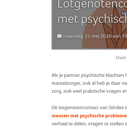
Lotgenotenco
met psychisc
maandag 25 mei 2026 van 19:
Over
Als je partner psychische klachten he
mantelzorger, ook al heb je daar nie
zorg, ook veel praktische vragen e
Dit lotgenotencontact van Similes i
mensen met psychische probleme
verhaal te delen, vragen te stellen e