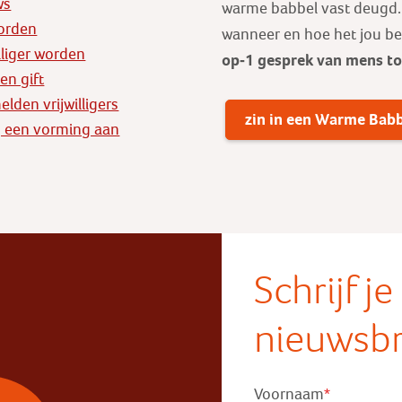
ws
warme babbel vast deugd. E
orden
wanneer en hoe het jou b
illiger worden
op-1 gesprek
van mens t
en gift
lden vrijwilligers
zin in een Warme Bab
 een vorming aan
Schrijf j
nieuwsbr
Voornaam
*