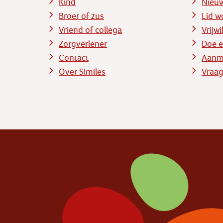
Kind
Nieu
Broer of zus
Lid w
Vriend of collega
Vrijw
Zorgverlener
Doe e
Contact
Aanme
Over Similes
Vraag