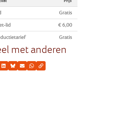
cket
Prijs
d
Gratis
et-lid
€ 6,00
ductietarief
Gratis
el met anderen
cebook
LinkedIn
Bluesky
E-mail
Whatsapp
Kopieer link