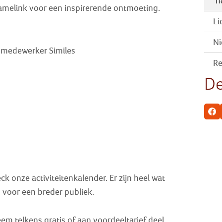
Ti
melink voor een inspirerende ontmoeting.
Li
Ni
g medewerker Similes
Re
De
Fa
k onze activiteitenkalender. Er zijn heel wat
jn voor een breder publiek.
em telkens gratis of aan voordeeltarief deel