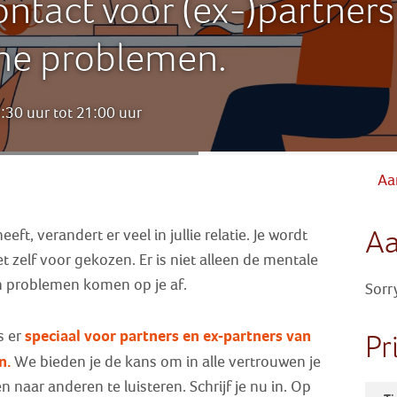
ntact voor (ex-)partner
he problemen.
30 uur tot 21:00 uur
Aa
A
eft, verandert er veel in jullie relatie. Je wordt
t zelf voor gekozen. Er is niet alleen de mentale
n problemen komen op je af.
Sorr
speciaal voor partners
en ex-partners
van
s er
Pr
n.
We bieden je de kans om in alle vertrouwen je
n naar anderen te luisteren. Schrijf je nu in. Op