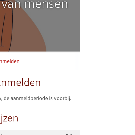
s van mensen
Zoek
Inloggen
nmelden
anmelden
y, de aanmeldperiode is voorbij.
ijzen