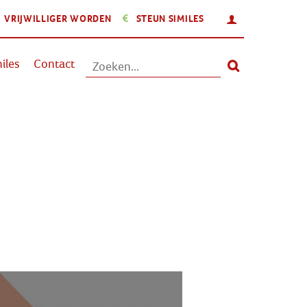
INLOGGEN
VRIJWILLIGER WORDEN
STEUN SIMILES
Aanbod
iles
Contact
Nieuws
Activiteiten
Over Similes
Contact
Lid worden
Vrijwilliger worden
Steun Similes