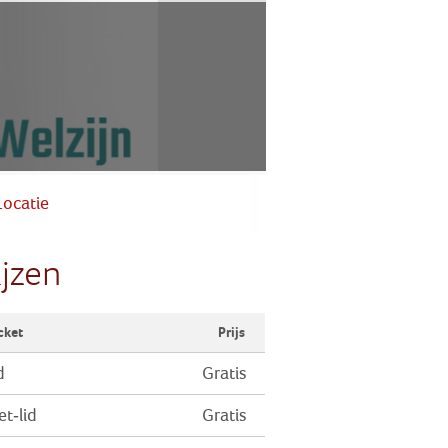
Zoek
Inloggen
Locatie
ijzen
cket
Prijs
d
Gratis
et-lid
Gratis