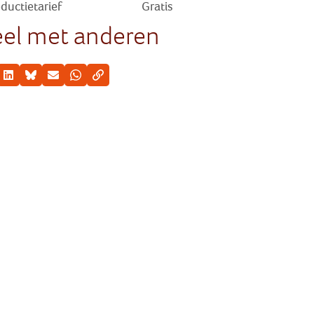
ductietarief
Gratis
el met anderen
cebook
LinkedIn
Bluesky
E-mail
Whatsapp
Kopieer link