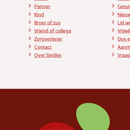
Partner
Getui
Kind
Nieu
Broer of zus
Lid w
Vriend of collega
Vrijw
Zorgverlener
Doe e
Contact
Aanme
Over Similes
Vraag