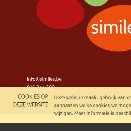
info@similes.be
016 244 200
COOKIES OP
Deze website maakt gebruik van coo
DEZE WEBSITE
aanpassen welke cookies we mogen 
wijzigen. Meer informatie is besch
© 2023 Similes
Privacyverklaring