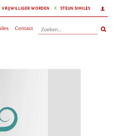
INLOGGEN
VRIJWILLIGER WORDEN
STEUN SIMILES
Aanbod
iles
Contact
Nieuws
Activiteiten
Over Similes
Contact
Lid worden
Vrijwilliger worden
Steun Similes