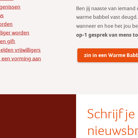
genissen
Ben jij naaste van iemand
ws
warme babbel vast deugd. E
orden
wanneer en hoe het jou b
illiger worden
op-1 gesprek
van mens t
en gift
lden vrijwilligers
zin in een Warme Bab
 een vorming aan
Schrijf j
nieuwsbr