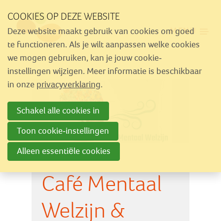
Sla
COOKIES OP DEZE WEBSITE
links
MENU
Deze website maakt gebruik van cookies om goed
over
Aanbod
te functioneren. Als je wilt aanpassen welke cookies
Spring
we mogen gebruiken, kan je jouw cookie-
Nieuws
naar
instellingen wijzigen. Meer informatie is beschikbaar
Activiteiten
navigatie
in onze
privacyverklaring
.
Spring
Over Similes
Schakel alle cookies in
naar
Contact
hoofdinhoud
Toon cookie-instellingen
Alleen essentiële cookies
Lid worden
Café Mentaal
Vrijwilliger worden
Steun Similes
Welzijn &