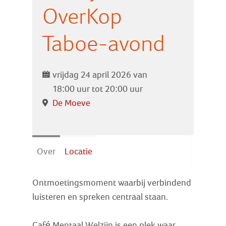
Zoek
OverKop
Taboe-avond
Inloggen
vrijdag 24 april 2026 van
18:00 uur tot 20:00 uur
De Moeve
Over
Locatie
Ontmoetingsmoment waarbij verbindend
luisteren en spreken centraal staan.
Café Mentaal Welzijn is een plek waar