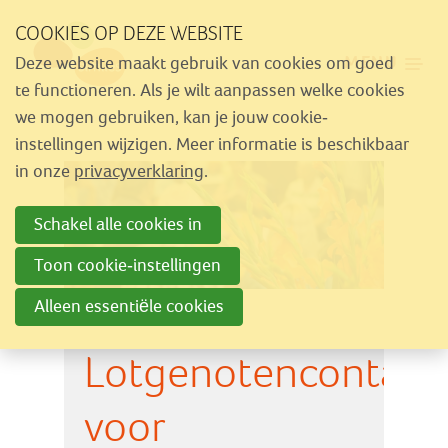
Sla
COOKIES OP DEZE WEBSITE
links
MENU
Deze website maakt gebruik van cookies om goed
over
Aanbod
te functioneren. Als je wilt aanpassen welke cookies
Spring
we mogen gebruiken, kan je jouw cookie-
Nieuws
naar
instellingen wijzigen. Meer informatie is beschikbaar
Activiteiten
navigatie
in onze
privacyverklaring
.
Spring
Over Similes
Schakel alle cookies in
naar
Contact
hoofdinhoud
Toon cookie-instellingen
Alleen essentiële cookies
Lid worden
Lotgenotencontact
Vrijwilliger worden
Steun Similes
voor