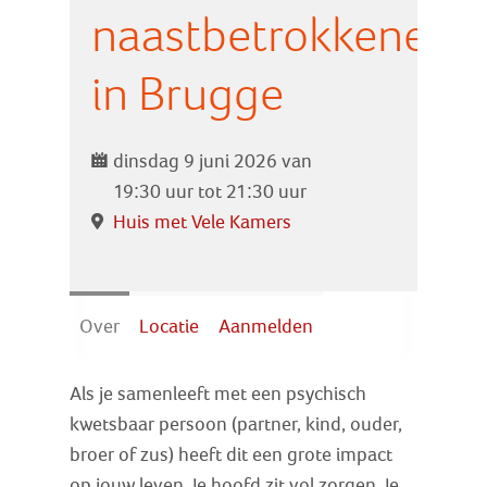
Zoek
naastbetrokkenen
in Brugge
Inloggen
dinsdag 9 juni 2026 van
19:30 uur tot 21:30 uur
Huis met Vele Kamers
Over
Locatie
Aanmelden
Als je samenleeft met een psychisch
kwetsbaar persoon (partner, kind, ouder,
broer of zus) heeft dit een grote impact
op jouw leven. Je hoofd zit vol zorgen. Je