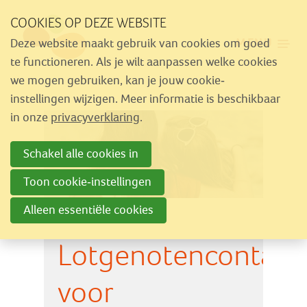
Sla
COOKIES OP DEZE WEBSITE
links
MENU
Deze website maakt gebruik van cookies om goed
over
Aanbod
te functioneren. Als je wilt aanpassen welke cookies
Spring
we mogen gebruiken, kan je jouw cookie-
Nieuws
naar
instellingen wijzigen. Meer informatie is beschikbaar
Activiteiten
navigatie
in onze
privacyverklaring
.
Spring
Over Similes
Schakel alle cookies in
naar
Contact
hoofdinhoud
Toon cookie-instellingen
Alleen essentiële cookies
Lid worden
Lotgenotencontact
Vrijwilliger worden
Steun Similes
voor