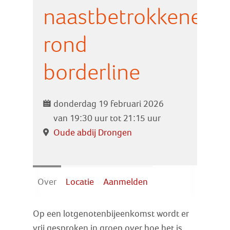
Zoek
naastbetrokkenen
rond
Inloggen
borderline
donderdag 19 februari 2026
van 19:30 uur tot 21:15 uur
Oude abdij Drongen
Over
Locatie
Aanmelden
Op een lotgenotenbijeenkomst wordt er
vrij gesproken in groep over hoe het is