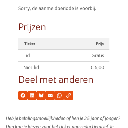
Sorry, de aanmeldperiode is voorbij.
Prijzen
Ticket
Prijs
Lid
Gratis
Niet-lid
€ 6,00
Deel met anderen
Facebook
LinkedIn
Bluesky
E-mail
Whatsapp
Kopieer link
Heb je betalingsmoeilijkheden of ben je 35 jaar of jonger?
Dan kan je kiezen voor het ticket aan reductietarief
. Je