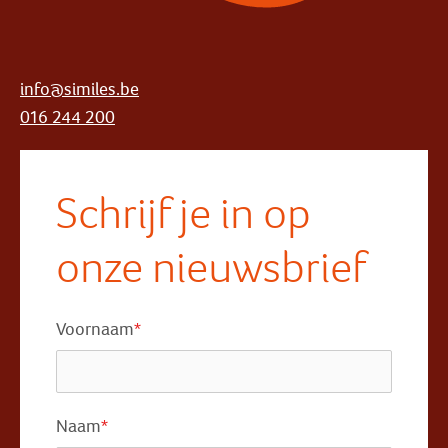
info@similes.be
016 244 200
Schrijf je in op
onze nieuwsbrief
Voornaam
*
Naam
*