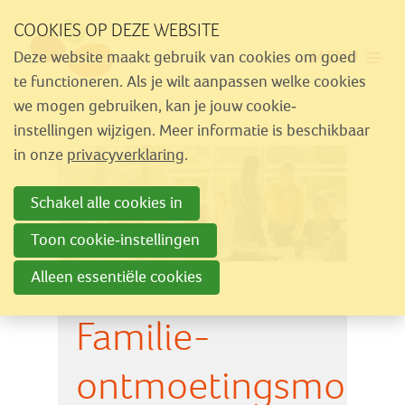
Sla
COOKIES OP DEZE WEBSITE
links
MENU
Deze website maakt gebruik van cookies om goed
over
Aanbod
te functioneren. Als je wilt aanpassen welke cookies
Spring
we mogen gebruiken, kan je jouw cookie-
Nieuws
naar
instellingen wijzigen. Meer informatie is beschikbaar
Activiteiten
navigatie
in onze
privacyverklaring
.
Spring
Over Similes
Schakel alle cookies in
naar
Contact
hoofdinhoud
Toon cookie-instellingen
Alleen essentiële cookies
Lid worden
Familie-
Vrijwilliger worden
Steun Similes
ontmoetingsmome