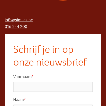
info@similes.be
016 244 200
Schrijf je in op
onze nieuwsbrief
Voornaam
*
Naam
*