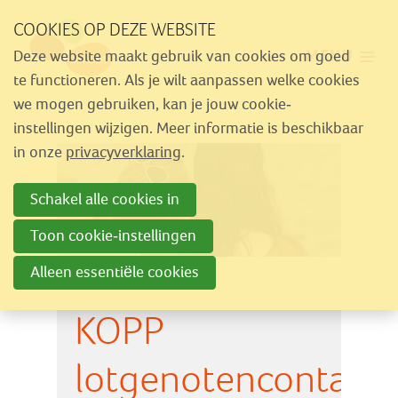
Sla
COOKIES OP DEZE WEBSITE
links
MENU
Deze website maakt gebruik van cookies om goed
over
Aanbod
te functioneren. Als je wilt aanpassen welke cookies
Spring
we mogen gebruiken, kan je jouw cookie-
Nieuws
naar
instellingen wijzigen. Meer informatie is beschikbaar
Activiteiten
navigatie
in onze
privacyverklaring
.
Spring
Over Similes
Schakel alle cookies in
naar
Contact
hoofdinhoud
Toon cookie-instellingen
Alleen essentiële cookies
Lid worden
KOPP
Vrijwilliger worden
Steun Similes
lotgenotencontact