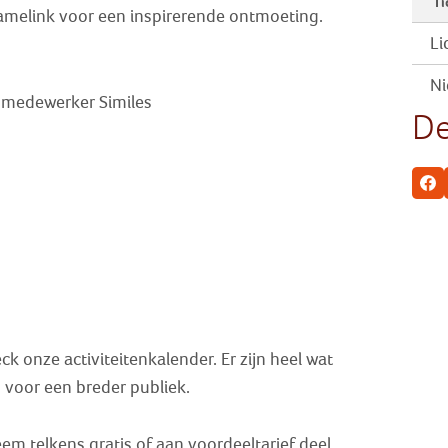
Ti
melink voor een inspirerende ontmoeting.
Li
Ni
g medewerker Similes
De
Fa
k onze activiteitenkalender. Er zijn heel wat
jn voor een breder publiek.
em telkens gratis of aan voordeeltarief deel