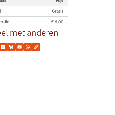
cket
Prijs
d
Gratis
et-lid
€ 6,00
el met anderen
cebook
LinkedIn
Bluesky
E-mail
Whatsapp
Kopieer link