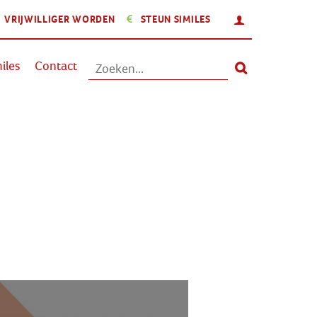
INLOGGEN
VRIJWILLIGER WORDEN
STEUN SIMILES
Aanbod
iles
Contact
Nieuws
Activiteiten
Over Similes
Contact
Lid worden
Vrijwilliger worden
Steun Similes