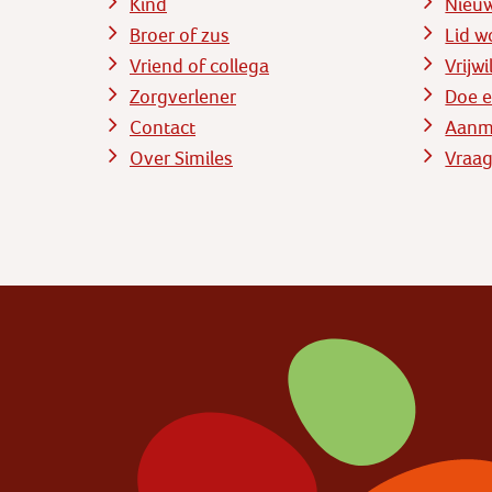
Kind
Nieu
Broer of zus
Lid w
Vriend of collega
Vrijw
Zorgverlener
Doe e
Contact
Aanme
Over Similes
Vraag