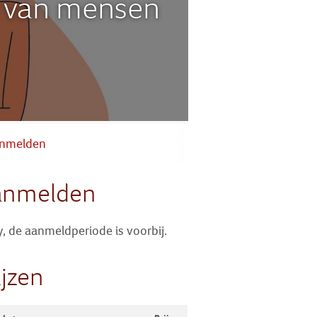
s van mensen
Zoek
Inloggen
nmelden
anmelden
y, de aanmeldperiode is voorbij.
ijzen