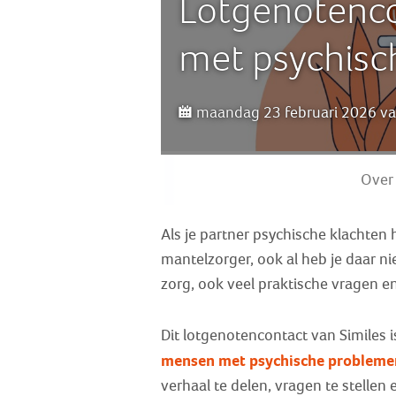
Lotgenotenco
met psychisc
maandag 23 februari 2026 van
Over
Als je partner psychische klachten he
mantelzorger, ook al heb je daar nie
zorg, ook veel praktische vragen e
Dit lotgenotencontact van Similes i
mensen met psychische probleme
verhaal te delen, vragen te stellen e