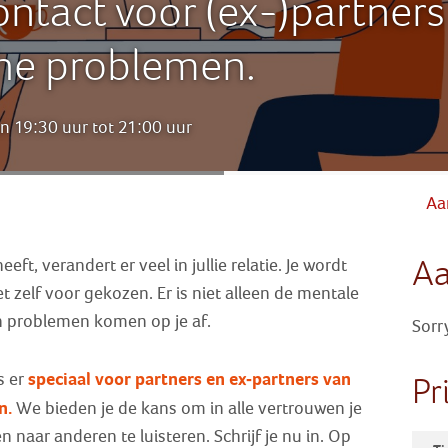
ntact voor (ex-)partner
he problemen.
 19:30 uur tot 21:00 uur
Aa
A
eft, verandert er veel in jullie relatie. Je wordt
t zelf voor gekozen. Er is niet alleen de mentale
n problemen komen op je af.
Sorr
speciaal voor partners
en ex-partners
van
s er
Pr
n.
We bieden je de kans om in alle vertrouwen je
n naar anderen te luisteren. Schrijf je nu in. Op