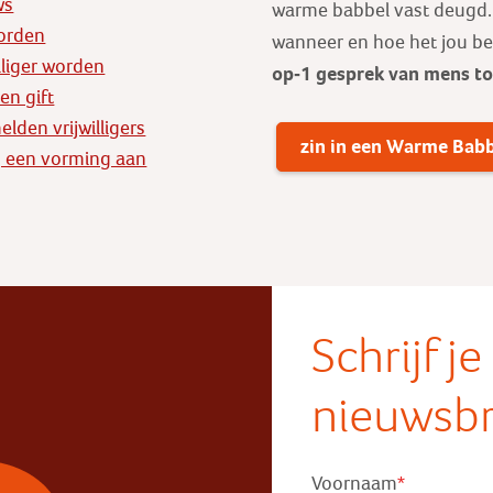
ws
warme babbel vast deugd. E
orden
wanneer en hoe het jou b
illiger worden
op-1 gesprek
van mens t
en gift
lden vrijwilligers
zin in een Warme Bab
 een vorming aan
Schrijf j
nieuwsbr
Voornaam
*