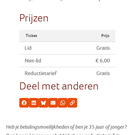
Prijzen
Ticket
Prijs
Lid
Gratis
Niet-lid
€ 6,00
Reductietarief
Gratis
Deel met anderen
Facebook
LinkedIn
Bluesky
E-mail
Whatsapp
Kopieer link
Heb je betalingsmoeilijkheden of ben je 35 jaar of jonger?