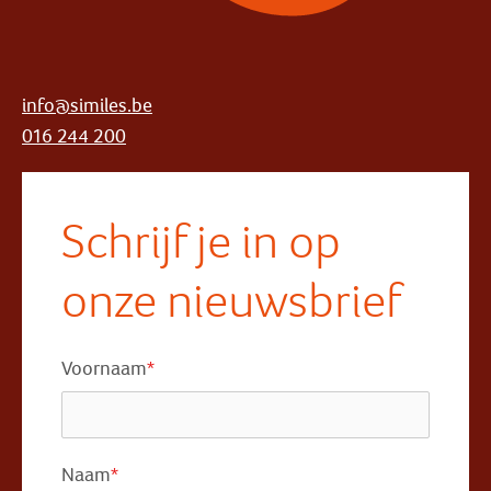
info@similes.be
016 244 200
Schrijf je in op
onze nieuwsbrief
Voornaam
*
Naam
*