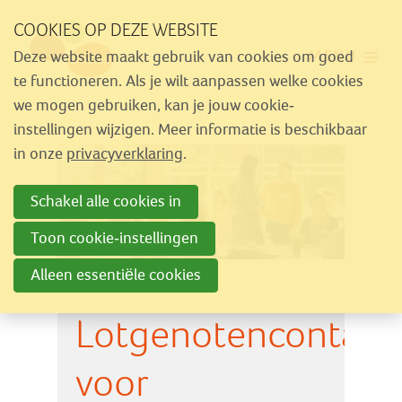
Sla
COOKIES OP DEZE WEBSITE
links
MENU
Deze website maakt gebruik van cookies om goed
over
Aanbod
te functioneren. Als je wilt aanpassen welke cookies
Spring
we mogen gebruiken, kan je jouw cookie-
Nieuws
naar
instellingen wijzigen. Meer informatie is beschikbaar
Activiteiten
navigatie
in onze
privacyverklaring
.
Spring
Over Similes
Schakel alle cookies in
naar
Contact
hoofdinhoud
Toon cookie-instellingen
Alleen essentiële cookies
Lid worden
Lotgenotencontact
Vrijwilliger worden
Steun Similes
voor