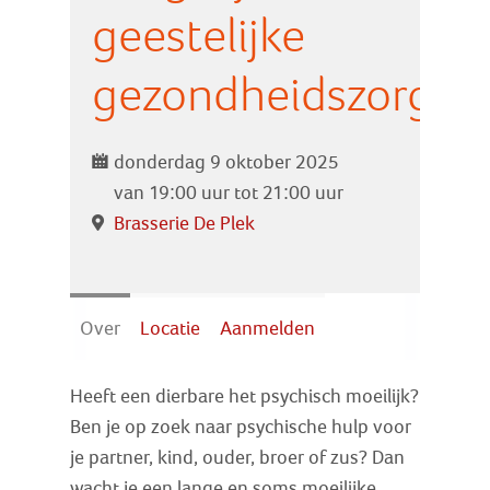
Zoek
geestelijke
gezondheidszorg'
Inloggen
donderdag 9 oktober 2025
van 19:00 uur tot 21:00 uur
Brasserie De Plek
Over
Locatie
Aanmelden
Heeft een dierbare het psychisch moeilijk?
Ben je op zoek naar psychische hulp voor
je partner, kind, ouder, broer of zus? Dan
wacht je een lange en soms moeilijke