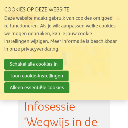
Sla
COOKIES OP DEZE WEBSITE
links
MENU
Deze website maakt gebruik van cookies om goed
over
Aanbod
te functioneren. Als je wilt aanpassen welke cookies
Spring
we mogen gebruiken, kan je jouw cookie-
Nieuws
naar
instellingen wijzigen. Meer informatie is beschikbaar
Activiteiten
navigatie
in onze
privacyverklaring
.
Spring
Over Similes
Schakel alle cookies in
naar
Contact
hoofdinhoud
Toon cookie-instellingen
Alleen essentiële cookies
Lid worden
Infosessie
Vrijwilliger worden
Steun Similes
'Wegwijs in de