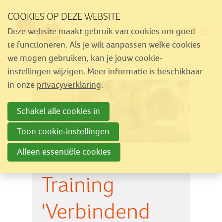
Sla
COOKIES OP DEZE WEBSITE
links
MENU
Deze website maakt gebruik van cookies om goed
over
Aanbod
te functioneren. Als je wilt aanpassen welke cookies
Spring
we mogen gebruiken, kan je jouw cookie-
Nieuws
naar
instellingen wijzigen. Meer informatie is beschikbaar
Activiteiten
navigatie
in onze
privacyverklaring
.
Spring
Over Similes
Schakel alle cookies in
naar
Contact
hoofdinhoud
Toon cookie-instellingen
Alleen essentiële cookies
Lid worden
Training
Vrijwilliger worden
Steun Similes
'Verbindend