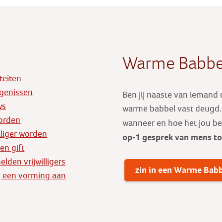
Warme Babbe
iteiten
genissen
Ben jij naaste van iemand
ws
warme babbel vast deugd. E
orden
wanneer en hoe het jou b
illiger worden
op-1 gesprek
van mens t
en gift
lden vrijwilligers
zin in een Warme Bab
 een vorming aan