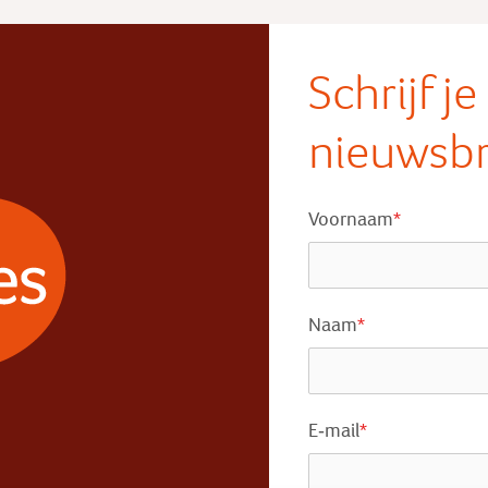
Schrijf j
nieuwsbr
Voornaam
*
Naam
*
E-mail
*