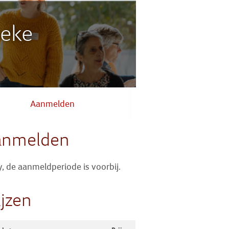
Zoek
beke
Inloggen
Aanmelden
anmelden
y, de aanmeldperiode is voorbij.
ijzen