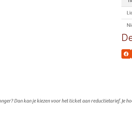
Ti
Li
Ni
De
Fa
jonger? Dan kan je kiezen voor het ticket aan reductietarief
. Je h