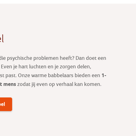
l
 die psychische problemen heeft? Dan doet een
ven je hart luchten en je zorgen delen,
1-
est past. Onze warme babbelaars bieden een
ot mens
zodat jij even op verhaal kan komen.
bel