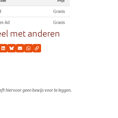
cket
Prijs
d
Gratis
et-lid
Gratis
el met anderen
cebook
LinkedIn
Bluesky
E-mail
Whatsapp
Kopieer link
oeft hiervoor geen bewijs voor te leggen.