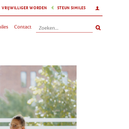
INLOGGEN
VRIJWILLIGER WORDEN
STEUN SIMILES
Aanbod
iles
Contact
Nieuws
Activiteiten
Over Similes
Contact
Lid worden
Vrijwilliger worden
Steun Similes