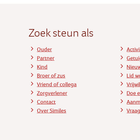
Zoek steun als
Ouder
Activ
Partner
Getui
Kind
Nieu
Broer of zus
Lid w
Vriend of collega
Vrijw
Zorgverlener
Doe e
Contact
Aanme
Over Similes
Vraag