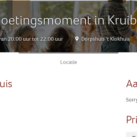
oetingsmoment in Krui
n 20:00 uur tot 22:00 uur
Dorpshuis 't Klokhuis
Locatie
uis
A
Sorr
Pr