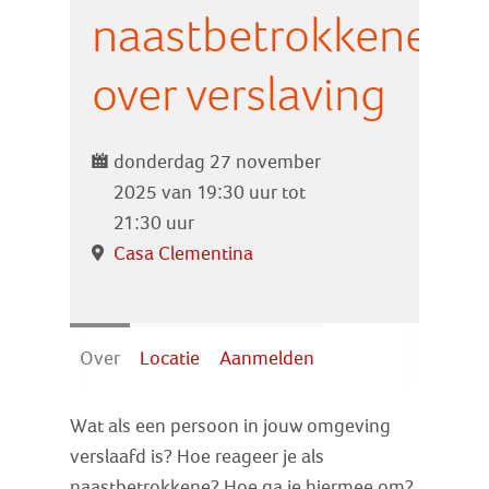
Zoek
naastbetrokkenen
over verslaving
Inloggen
donderdag 27 november
2025 van 19:30 uur tot
21:30 uur
Casa Clementina
Over
Locatie
Aanmelden
Wat als een persoon in jouw omgeving
verslaafd is? Hoe reageer je als
naastbetrokkene? Hoe ga je hiermee om?