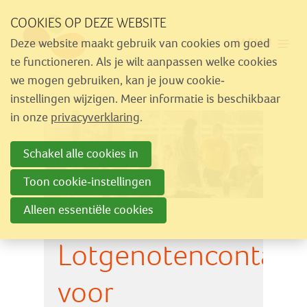
Sla
COOKIES OP DEZE WEBSITE
links
MENU
Deze website maakt gebruik van cookies om goed
over
Aanbod
te functioneren. Als je wilt aanpassen welke cookies
Spring
we mogen gebruiken, kan je jouw cookie-
Nieuws
naar
instellingen wijzigen. Meer informatie is beschikbaar
Activiteiten
navigatie
in onze
privacyverklaring
.
Spring
Over Similes
Schakel alle cookies in
naar
Contact
hoofdinhoud
Toon cookie-instellingen
Alleen essentiële cookies
Lid worden
Lotgenotencontact
Vrijwilliger worden
Steun Similes
voor