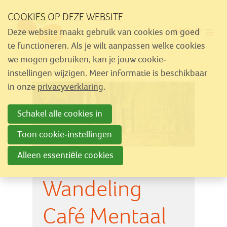
Sla
COOKIES OP DEZE WEBSITE
links
MENU
Deze website maakt gebruik van cookies om goed
over
Aanbod
te functioneren. Als je wilt aanpassen welke cookies
Spring
we mogen gebruiken, kan je jouw cookie-
Nieuws
naar
instellingen wijzigen. Meer informatie is beschikbaar
Activiteiten
navigatie
in onze
privacyverklaring
.
Spring
Over Similes
Schakel alle cookies in
naar
Contact
hoofdinhoud
Toon cookie-instellingen
Alleen essentiële cookies
Lid worden
Wandeling
Vrijwilliger worden
Steun Similes
Café Mentaal