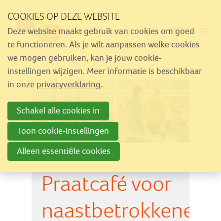
Sla
COOKIES OP DEZE WEBSITE
links
MENU
Deze website maakt gebruik van cookies om goed
over
Aanbod
te functioneren. Als je wilt aanpassen welke cookies
Spring
we mogen gebruiken, kan je jouw cookie-
Nieuws
naar
instellingen wijzigen. Meer informatie is beschikbaar
Activiteiten
navigatie
in onze
privacyverklaring
.
Spring
Over Similes
Schakel alle cookies in
naar
Contact
hoofdinhoud
Toon cookie-instellingen
Alleen essentiële cookies
Lid worden
Praatcafé voor
Vrijwilliger worden
Steun Similes
naastbetrokkenen