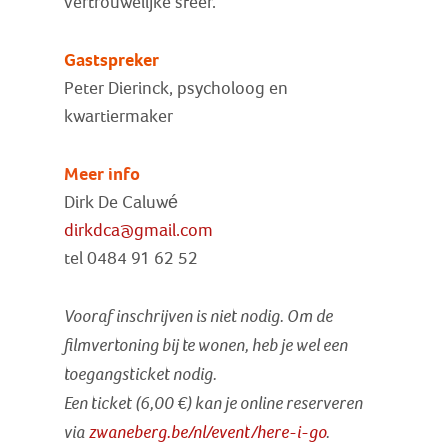
vertrouwelijke sfeer.
Gastspreker
Peter Dierinck, psycholoog en
kwartiermaker
Meer info
Dirk De Caluwé
dirkdca@gmail.com
tel 0484 91 62 52
Vooraf inschrijven is niet nodig. Om de
filmvertoning bij te wonen, heb je wel een
toegangsticket nodig.
Een ticket (6,00 €) kan je online reserveren
via
zwaneberg.be/nl/event/here-i-go
.