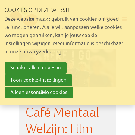
Sla
COOKIES OP DEZE WEBSITE
links
MENU
Deze website maakt gebruik van cookies om goed
over
Aanbod
te functioneren. Als je wilt aanpassen welke cookies
Spring
we mogen gebruiken, kan je jouw cookie-
Nieuws
naar
instellingen wijzigen. Meer informatie is beschikbaar
Activiteiten
navigatie
in onze
privacyverklaring
.
Spring
Over Similes
Schakel alle cookies in
naar
Contact
hoofdinhoud
Toon cookie-instellingen
Alleen essentiële cookies
Lid worden
Café Mentaal
Vrijwilliger worden
Steun Similes
Welzijn: Film