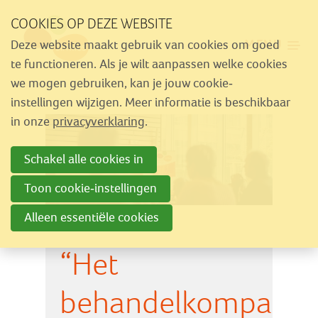
Sla
COOKIES OP DEZE WEBSITE
links
MENU
Deze website maakt gebruik van cookies om goed
over
Aanbod
te functioneren. Als je wilt aanpassen welke cookies
Spring
we mogen gebruiken, kan je jouw cookie-
Nieuws
naar
instellingen wijzigen. Meer informatie is beschikbaar
Activiteiten
navigatie
in onze
privacyverklaring
.
Spring
Over Similes
Schakel alle cookies in
naar
Contact
hoofdinhoud
Toon cookie-instellingen
Alleen essentiële cookies
Lid worden
“Het
Vrijwilliger worden
Steun Similes
behandelkompas”: