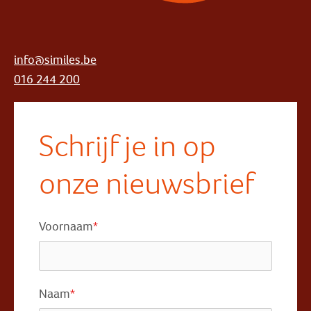
info@similes.be
016 244 200
Schrijf je in op
onze nieuwsbrief
Voornaam
*
Naam
*