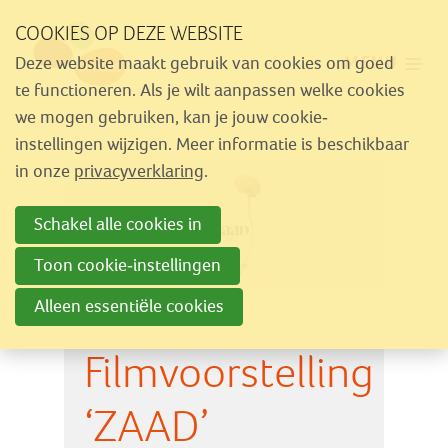
Sla
COOKIES OP DEZE WEBSITE
links
MENU
Deze website maakt gebruik van cookies om goed
over
Aanbod
te functioneren. Als je wilt aanpassen welke cookies
Spring
we mogen gebruiken, kan je jouw cookie-
Nieuws
naar
instellingen wijzigen. Meer informatie is beschikbaar
Activiteiten
navigatie
in onze
privacyverklaring
.
Spring
Over Similes
Schakel alle cookies in
naar
Contact
hoofdinhoud
Toon cookie-instellingen
Alleen essentiële cookies
Lid worden
Filmvoorstelling
Vrijwilliger worden
Steun Similes
‘ZAAD’