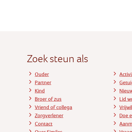
Zoek steun als
Ouder
Activ
Partner
Getui
Kind
Nieu
Broer of zus
Lid w
Vriend of collega
Vrijw
Zorgverlener
Doe e
Contact
Aanme