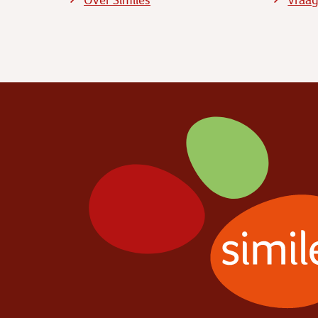
Over Similes
Vraag