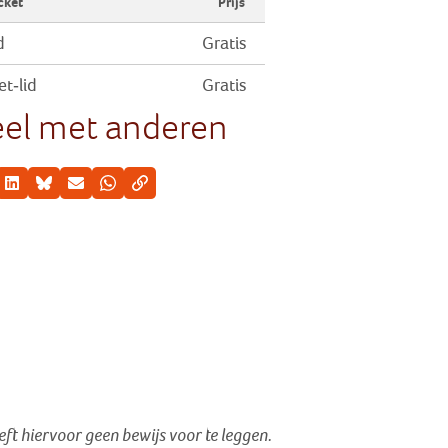
cket
Prijs
d
Gratis
et-lid
Gratis
el met anderen
cebook
LinkedIn
Bluesky
E-mail
Whatsapp
Kopieer link
oeft hiervoor geen bewijs voor te leggen.