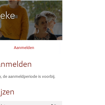
Zoek
beke
Inloggen
Aanmelden
anmelden
y, de aanmeldperiode is voorbij.
ijzen