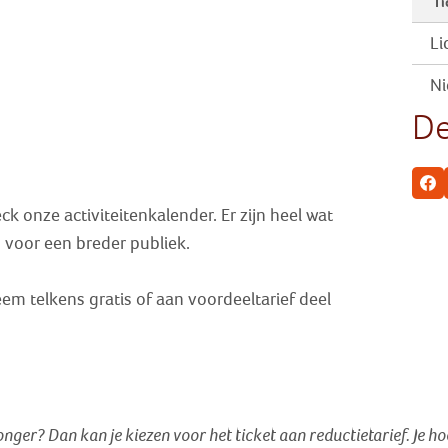
Ti
Li
Ni
De
Fa
k onze activiteitenkalender. Er zijn heel wat
jn voor een breder publiek.
em telkens gratis of aan voordeeltarief deel
jonger? Dan kan je kiezen voor het ticket aan reductietarief
. Je h