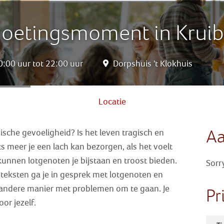
oetingsmoment in Krui
:00 uur tot 22:00 uur
Dorpshuis 't Klokhuis
Locatie
A
ische gevoeligheid? Is het leven tragisch en
s meer je een lach kan bezorgen, als het voelt
kunnen lotgenoten je bijstaan en troost bieden.
Sorr
eksten ga je in gesprek met lotgenoten en
n andere manier met problemen om te gaan. Je
Pr
r jezelf.