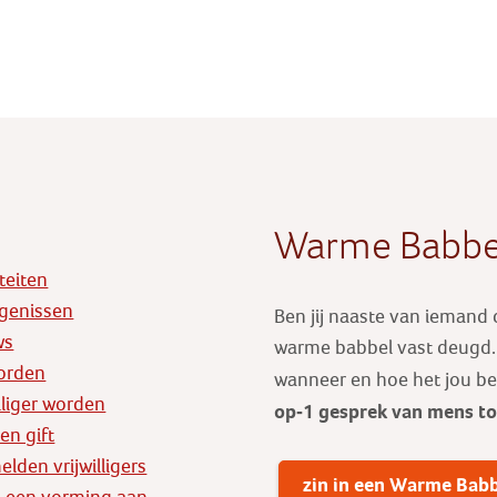
Warme Babbe
iteiten
genissen
Ben jij naaste van iemand
ws
warme babbel vast deugd. E
orden
wanneer en hoe het jou b
illiger worden
op-1 gesprek
van mens t
en gift
lden vrijwilligers
zin in een Warme Bab