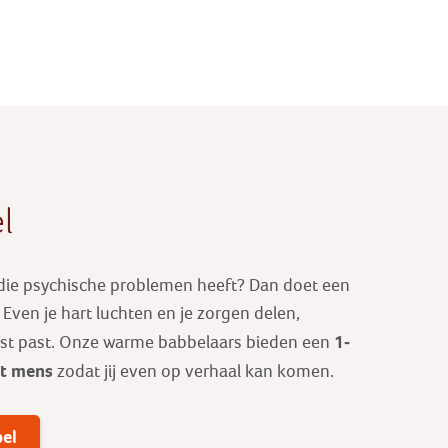
l
 die psychische problemen heeft? Dan doet een
ven je hart luchten en je zorgen delen,
1-
est past. Onze warme babbelaars bieden een
ot mens
zodat jij even op verhaal kan komen.
bel