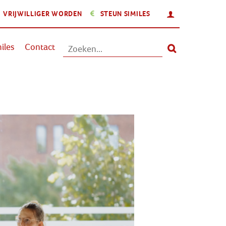
INLOGGEN
VRIJWILLIGER WORDEN
STEUN SIMILES
Aanbod
iles
Contact
Nieuws
Activiteiten
Over Similes
Contact
Lid worden
Vrijwilliger worden
Steun Similes