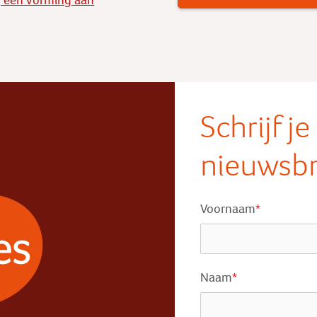
 een vorming aan
Schrijf j
nieuwsbr
Voornaam
*
Naam
*