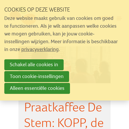
Sla
COOKIES OP DEZE WEBSITE
links
MENU
Deze website maakt gebruik van cookies om goed
over
Aanbod
te functioneren. Als je wilt aanpassen welke cookies
Spring
we mogen gebruiken, kan je jouw cookie-
Nieuws
naar
instellingen wijzigen. Meer informatie is beschikbaar
Activiteiten
navigatie
in onze
privacyverklaring
.
Spring
Over Similes
Schakel alle cookies in
naar
Contact
hoofdinhoud
Toon cookie-instellingen
Alleen essentiële cookies
Lid worden
Praatkaffee De
Vrijwilliger worden
Steun Similes
Stem: KOPP, de