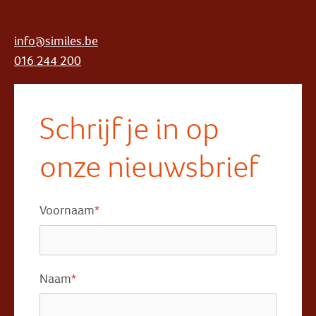
info@similes.be
016 244 200
Schrijf je in op
onze nieuwsbrief
Voornaam
*
Naam
*