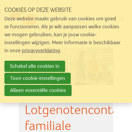
Sla
COOKIES OP DEZE WEBSITE
links
MENU
Deze website maakt gebruik van cookies om goed
over
Aanbod
te functioneren. Als je wilt aanpassen welke cookies
Spring
we mogen gebruiken, kan je jouw cookie-
Nieuws
naar
instellingen wijzigen. Meer informatie is beschikbaar
Activiteiten
navigatie
in onze
privacyverklaring
.
Spring
Over Similes
Schakel alle cookies in
naar
Contact
hoofdinhoud
Toon cookie-instellingen
Alleen essentiële cookies
Lid worden
Lotgenotencontact
Vrijwilliger worden
Steun Similes
familiale