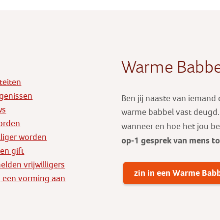
Warme Babbe
iteiten
genissen
Ben jij naaste van iemand
ws
warme babbel vast deugd. E
orden
wanneer en hoe het jou b
illiger worden
op-1 gesprek
van mens t
en gift
lden vrijwilligers
zin in een Warme Bab
 een vorming aan