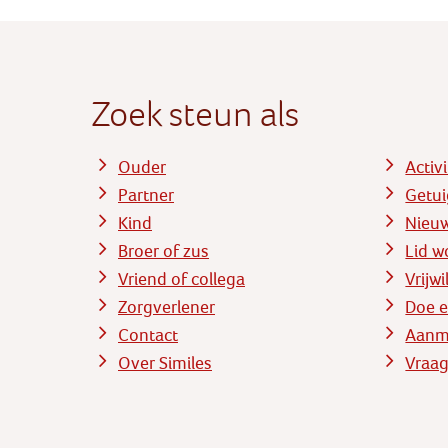
Zoek steun als
Ouder
Activ
Partner
Getui
Kind
Nieu
Broer of zus
Lid w
Vriend of collega
Vrijw
Zorgverlener
Doe e
Contact
Aanme
Over Similes
Vraag