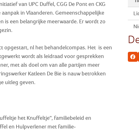
Ti
nitiatief van UPC Duffel, CGG De Pont en CKG
e aanpak in Vlaanderen. Gemeenschappelijke
Li
n is een belangrijke meerwaarde. Er wordt zo
Ni
gezin.
De
ct opgestart, nl het behandelcompas. Het is een
itgewerkt wordt als leidraad voor gesprekken
Fa
ener, met als doel om van alle partijen meer
ringswerker Katleen De Bie is nauw betrokken
ge uitleg geven.
feltje het Knuffeltje", familiebeleid en
el en Hulpverlener met familie-