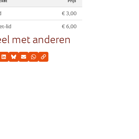
cket
Prijs
d
€ 3,00
et-lid
€ 6,00
el met anderen
cebook
LinkedIn
Bluesky
E-mail
Whatsapp
Kopieer link