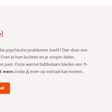
l
 die psychische problemen heeft? Dan doet een
ven je hart luchten en je zorgen delen,
1-
est past. Onze warme babbelaars bieden een
ot mens
zodat jij even op verhaal kan komen.
bel