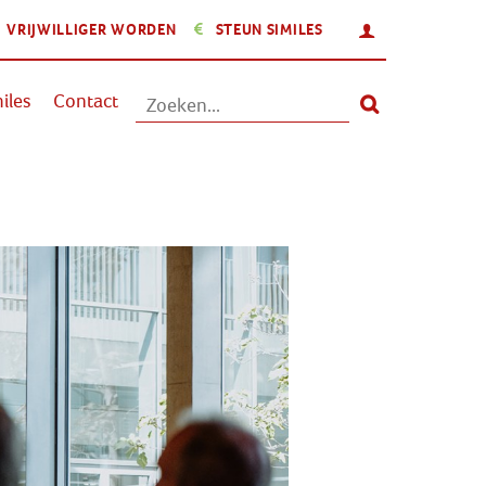
INLOGGEN
VRIJWILLIGER WORDEN
STEUN SIMILES
Aanbod
iles
Contact
Nieuws
Activiteiten
Over Similes
Contact
Lid worden
Vrijwilliger worden
Steun Similes