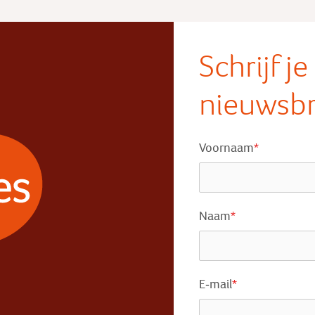
Schrijf j
nieuwsbr
Voornaam
*
Naam
*
E-mail
*