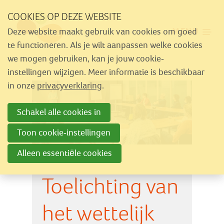
Sla
COOKIES OP DEZE WEBSITE
links
MENU
Deze website maakt gebruik van cookies om goed
over
Aanbod
te functioneren. Als je wilt aanpassen welke cookies
Spring
we mogen gebruiken, kan je jouw cookie-
Nieuws
naar
instellingen wijzigen. Meer informatie is beschikbaar
Activiteiten
navigatie
in onze
privacyverklaring
.
Spring
Over Similes
Schakel alle cookies in
naar
Contact
hoofdinhoud
Toon cookie-instellingen
Alleen essentiële cookies
Lid worden
Toelichting van
Vrijwilliger worden
Steun Similes
het wettelijk