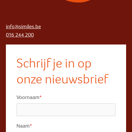
info@similes.be
016 244 200
Schrijf je in op
onze nieuwsbrief
Voornaam
*
Naam
*