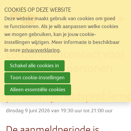
Sla
COOKIES OP DEZE WEBSITE
links
MENU
Deze website maakt gebruik van cookies om goed
over
Aanbod
te functioneren. Als je wilt aanpassen welke cookies
Spring
we mogen gebruiken, kan je jouw cookie-
Nieuws
naar
instellingen wijzigen. Meer informatie is beschikbaar
Activiteiten
Lotgenotencontact voor
navigatie
in onze
privacyverklaring
.
Spring
Over Similes
naasten van personen
Schakel alle cookies in
naar
Contact
hoofdinhoud
Toon cookie-instellingen
met
Alleen essentiële cookies
persoonlijkheidsproblem
Lid worden
Vrijwilliger worden
dinsdag 9 juni 2026 van 19:30 uur tot 21:00 uur
Steun Similes
De aanmeldperiode is