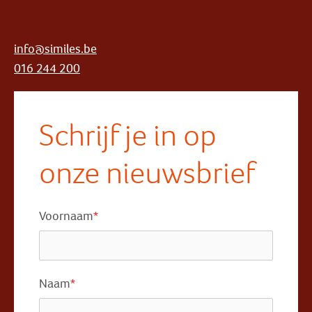
info@similes.be
016 244 200
Schrijf je in op
onze nieuwsbrief
Voornaam
*
Naam
*