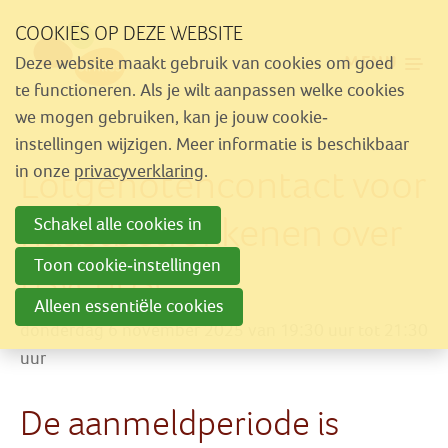
Sla
COOKIES OP DEZE WEBSITE
links
MENU
Deze website maakt gebruik van cookies om goed
over
Aanbod
te functioneren. Als je wilt aanpassen welke cookies
Spring
we mogen gebruiken, kan je jouw cookie-
Nieuws
naar
instellingen wijzigen. Meer informatie is beschikbaar
Activiteiten
Lotgenotencontact voor
navigatie
in onze
privacyverklaring
.
Spring
Over Similes
naastbetrokkenen over
Schakel alle cookies in
naar
Contact
hoofdinhoud
Toon cookie-instellingen
psychose
Alleen essentiële cookies
Lid worden
donderdag 6 november 2025 van 19:30 uur tot 21:30
Vrijwilliger worden
uur
Steun Similes
De aanmeldperiode is