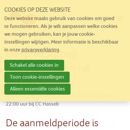
Sla
COOKIES OP DEZE WEBSITE
links
MENU
Deze website maakt gebruik van cookies om goed
over
Aanbod
te functioneren. Als je wilt aanpassen welke cookies
Spring
we mogen gebruiken, kan je jouw cookie-
Nieuws
naar
instellingen wijzigen. Meer informatie is beschikbaar
Activiteiten
Gespreksgroep
navigatie
in onze
privacyverklaring
.
Spring
Over Similes
nabestaanden na
Schakel alle cookies in
naar
Contact
hoofdinhoud
Toon cookie-instellingen
zelfdoding
Alleen essentiële cookies
Lid worden
woensdag 19 november 2025 van 20:00 uur tot
Vrijwilliger worden
22:00 uur
bij
CC Hasselt
Steun Similes
De aanmeldperiode is