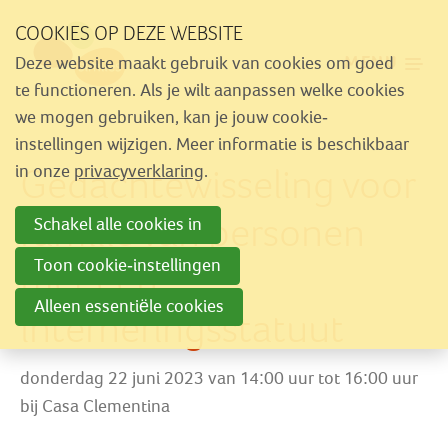
Sla
COOKIES OP DEZE WEBSITE
links
MENU
Deze website maakt gebruik van cookies om goed
over
Aanbod
te functioneren. Als je wilt aanpassen welke cookies
Spring
we mogen gebruiken, kan je jouw cookie-
Nieuws
naar
instellingen wijzigen. Meer informatie is beschikbaar
Activiteiten
Gedachtewisseling voor
navigatie
in onze
privacyverklaring
.
Spring
Over Similes
familie van personen
Schakel alle cookies in
naar
Contact
hoofdinhoud
Toon cookie-instellingen
met een
Alleen essentiële cookies
interneringsstatuut
Lid worden
Vrijwilliger worden
donderdag 22 juni 2023 van 14:00 uur tot 16:00 uur
Steun Similes
bij
Casa Clementina