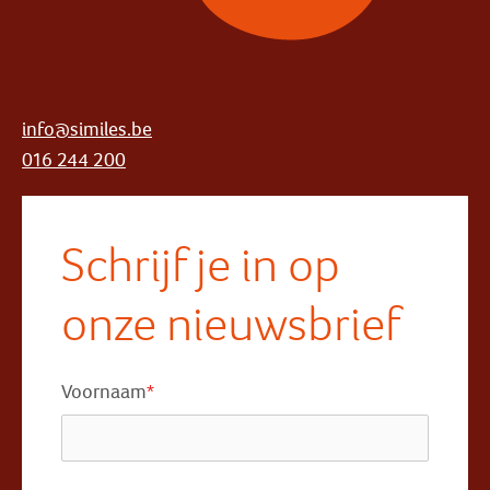
info@similes.be
016 244 200
Schrijf je in op
onze nieuwsbrief
Voornaam
*