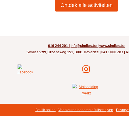
Ontdek alle activiteiten
016 244 201
|
info@similes.be
|
www.similes.be
Similes vzw, Groeneweg 151, 3001 Heverlee | 0413.066.283 | 
Bekijk online
-
Voorkeuren beheren of uitschrijven
-
Privacy