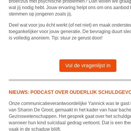
broer/zus met psychische problemen? Dan willen we graag
wat jij nodig hebt. Jouw ervaring helpt ons om ons aanbod b
stemmen op jongeren zoals jij.
Deel wat voor jou écht werkt (of net niet) en maak onderst
toegankelijker voor jouw generatie. De bevraging duurt sle
is volledig anoniem. Tip: stuur ze gerust door!
Vul de vragenlijst in
NIEUWS: PODCAST OVER OUDERLIJK SCHULDGEV
Onze communicatieverantwoordelijke Yannick was te gast 
van Sharon De Groot, gemaakt in het kader van haar bache
Gezinswetenschappen. Het gesprek gaat over het schuldg
wanneer hun kind suïcidaal gedrag vertoont. Dat is een the
vaak in de schaduw blijft.