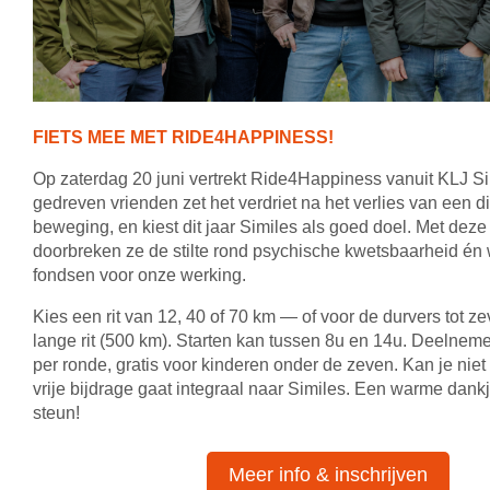
FIETS MEE MET RIDE4HAPPINESS!
Op zaterdag 20 juni vertrekt Ride4Happiness vanuit KLJ S
gedreven vrienden zet het verdriet na het verlies van een d
beweging, en kiest dit jaar Similes als goed doel. Met deze 
doorbreken ze de stilte rond psychische kwetsbaarheid én
fondsen voor onze werking.
Kies een rit van 12, 40 of 70 km — of voor de durvers tot z
lange rit (500 km). Starten kan tussen 8u en 14u. Deelnem
per ronde, gratis voor kinderen onder de zeven. Kan je nie
vrije bijdrage gaat integraal naar Similes. Een warme dank
steun!
Meer info & inschrijven