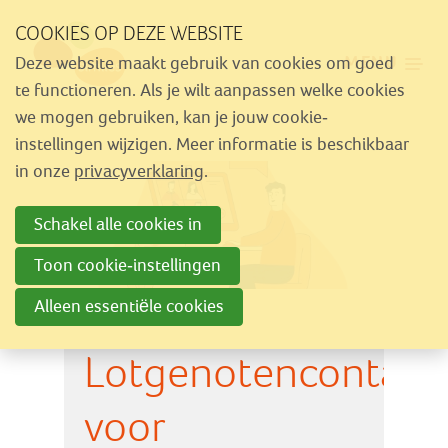
Sla
COOKIES OP DEZE WEBSITE
links
MENU
Deze website maakt gebruik van cookies om goed
over
Aanbod
te functioneren. Als je wilt aanpassen welke cookies
Spring
we mogen gebruiken, kan je jouw cookie-
Nieuws
naar
instellingen wijzigen. Meer informatie is beschikbaar
Activiteiten
navigatie
in onze
privacyverklaring
.
Spring
Over Similes
Schakel alle cookies in
naar
Contact
hoofdinhoud
Toon cookie-instellingen
Alleen essentiële cookies
Lid worden
Lotgenotencontact
Vrijwilliger worden
Steun Similes
voor