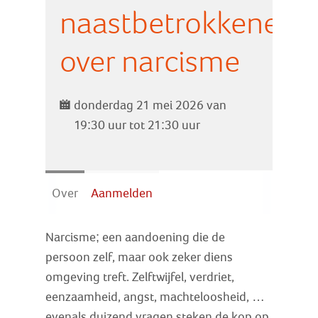
Zoek
naastbetrokkenen
over narcisme
Inloggen
donderdag 21 mei 2026 van
19:30 uur tot 21:30 uur
Over
Aanmelden
Narcisme; een aandoening die de
persoon zelf, maar ook zeker diens
omgeving treft. Zelftwijfel, verdriet,
eenzaamheid, angst, machteloosheid, …
evenals duizend vragen steken de kop op.